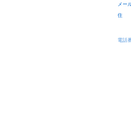
メー
住 
電話
学
校