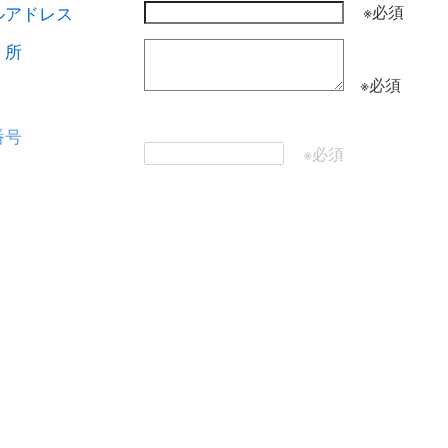
ルアドレス
※必須
所
※必須
番号
※必須
名