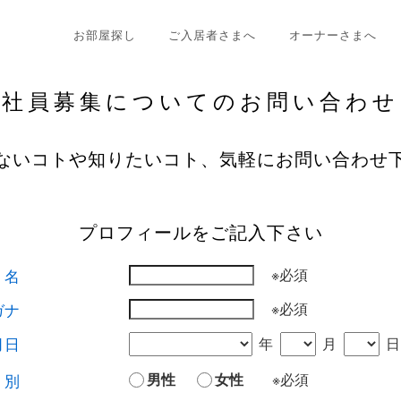
お部屋探し
ご入居者さまへ
オーナーさまへ
社員募集についての
お問い合わせ
ないコトや知りたいコト、
気軽にお問い合わせ
プロフィールをご記入下さい
名
※必須
ガナ
※必須
月日
年
月
別
男性
女性
※必須