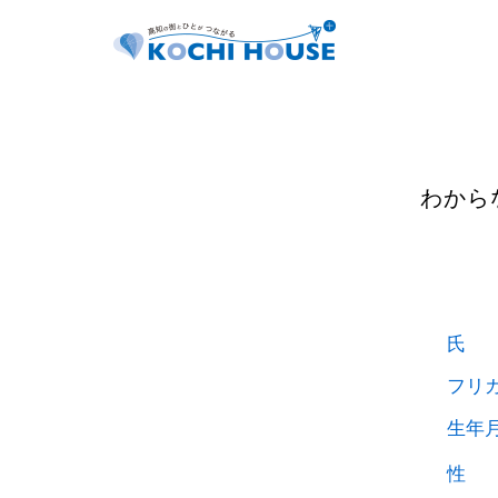
わから
氏 
フリ
生年
性 