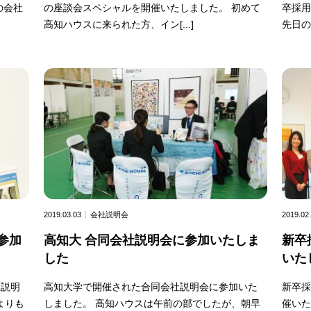
の会社
の座談会スペシャルを開催いたしました。 初めて
卒採用
高知ハウスに来られた方、イン[...]
先日の
2019.03.03
会社説明会
2019.02
参加
高知大 合同会社説明会に参加いたしま
新卒
した
いた
社説明
高知大学で開催された合同会社説明会に参加いた
新卒
よりも
しました。 高知ハウスは午前の部でしたが、朝早
催いた