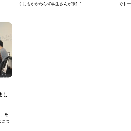
くにもかかわらず学生さんが来[...]
でトー
まし
ー」を
スにつ