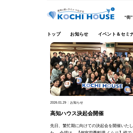
“街
トップ
お知らせ
イベント＆セミ
2026.01.29
お知らせ
高知ハウス決起会開催
先日、繁忙期に向けての決起会を開催いた
た。 会場は、【個室四季料理 くらり】様で