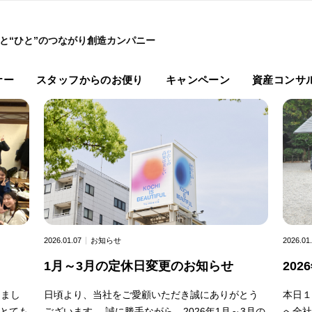
”と“ひと”のつながり創造カンパニー
ナー
スタッフからのお便り
キャンペーン
資産コンサ
2026.01
2026.01.07
お知らせ
20
1月～3月の定休日変更のお知らせ
しまし
本日１
日頃より、当社をご愛顧いただき誠にありがとう
 とても
へ全社
ございます。 誠に勝手ながら、2026年1月～3月の