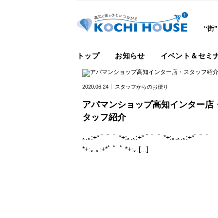
“街
トップ
お知らせ
イベント＆セミ
2020.06.24
スタッフからのお便り
アパマンショップ高知インター店
タッフ紹介
｡.｡:+* ﾟ ゜ﾟ *+:｡.｡:+* ﾟ ゜ﾟ *+:｡.｡.｡:+*ﾟ ゜ﾟ
*+:｡.｡:+*ﾟ ゜ﾟ *+:｡.[...]