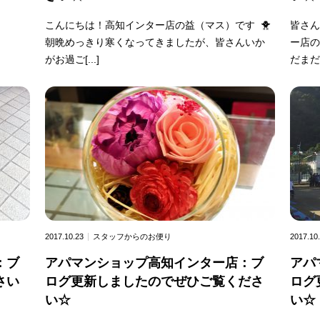
こんにちは！高知インター店の益（マス）です 🐥
皆さん
朝晩めっきり寒くなってきましたが、皆さんいか
ー店の
がお過ご[...]
だまだ
2017.10.23
スタッフからのお便り
2017.10
：ブ
アパマンショップ高知インター店：ブ
アパ
さい
ログ更新しましたのでぜひご覧くださ
ログ
い☆
い☆