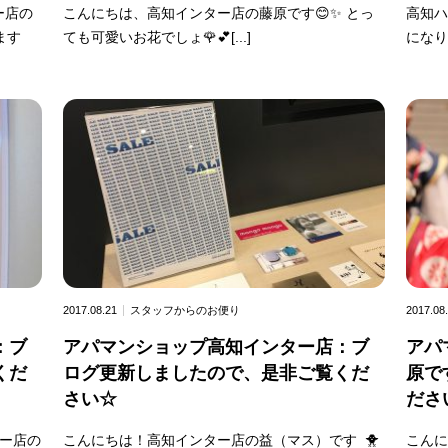
ー店の
こんにちは、高知インター店の藤原です😊✨ とっ
高知ハ
ます
ても可愛いお花でしょ🌹💕[...]
になり
2017.08.21
スタッフからのお便り
2017.08
：ブ
アパマンショップ高知インター店：ブ
アパ
くだ
ログ更新しましたので、是非ご覧くだ
原で
さい☆
ださ
ー店の
こんにちは！高知インター店の益（マス）です 🐥
こん